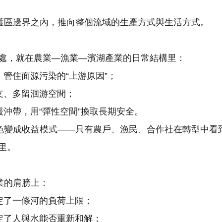
保護區邊界之內，推向整個流域的生產方式與生活方式。
處，就在農業—漁業—濱湖產業的日常結構里：
，管住面源污染的“上游原因”；
支、多留洄游空間；
緩沖帶，用“彈性空間”換取長期安全。
綠色變成收益模式——只有農戶、漁民、合作社在轉型中看
里。
業的肩膀上：
定了一條河的負荷上限；
定了人與水能否重新和解；