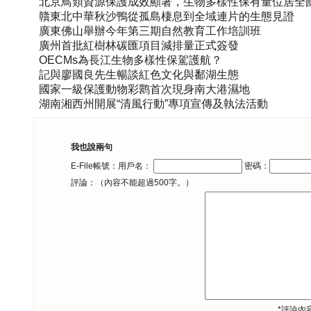
北京鳥類資源保護成效顯著，生物多樣性保有量位居全
贛東北中華秋沙鴨從孤島棲息到全域連片的生態見證
廣東佛山舉辦今年第三期自然教育工作培訓班
廣州首批紅樹林碳匯項目減排量正式簽發
OECMs為長江生物多樣性保駕護航？
記與廖國良先生暢談紅色文化與鄱湖生態
國家一級保護動物彩鹮首次現身南大港濕地
湖南湘西州開展“清風行動”專項宣傳及執法活動
我也說兩句
E-File帳號：用戶名：
密碼：
評論：（內容不能超過500字。）
*評論內