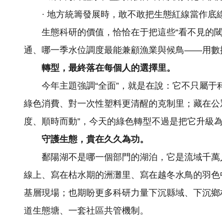
· 地方統籌發展時，敢不敢把生態紅線當作底
生態科研的價值，恰恰在于把這些“看不見的
通、哪一季水位調度最能兼顧漁業與候鳥——用數
轉型，最終落在每個人的選擇里。
今年主題強調“全面”，就是在說：它不只屬
綠色消費、對一次性塑料更清醒的克制里；藏在公眾
度、順時而動”，今天的綠色轉型不過是把它升級
守護生態，貴在久久為功。
鄱陽湖不是哪一個部門的湖泊，它是流域千萬
線上、寫在枯水期的洲灘里、寫在越冬水鳥的羽色
基層現場；也期盼更多科研力量下沉縣域、下沉鄉
道生態塘、一套社區共管機制。