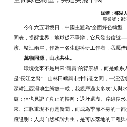
媒體：鄱湖
專業號：
鄱
今年六五環境日，中國主題為“全面綠色轉型
間表，提醒世界：地球從不爭辯，它只發出信號—
濱、贛江兩岸，作為一名生態科研工作者，我愿借
萬物同源，山水共生。
環境從來不是用來“觀賞”的背景板，而是維
是“長江之腎”；山林田疇與市井街巷之間，一汪
深耕江西濕地生態數十載，我親歷過太多次“人與
處；但也見證了真正的轉向：退圩還湖、岸線復形
來、江豚重現不再是新聞，而成為季節本身的一部
踐證明：人與自然和諧共生，是可以落地的工程與