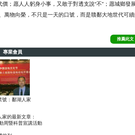
代價；愿人人躬身小事，又敢于對透支說“不”；愿城鄉發
、萬物向榮，不只是一天的口號，而是贛鄱大地世代可續
推薦此文
專業會員
業號：
鄱湖人家
人家的最新文章：
動周暨科普宣講活動