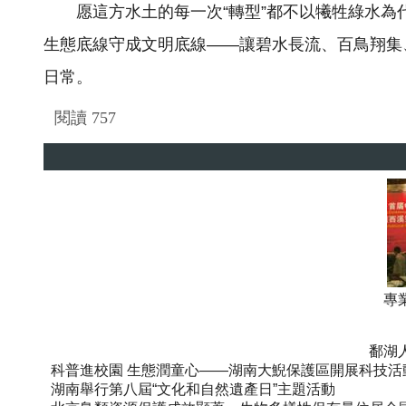
愿這方水土的每一次“轉型”都不以犧牲綠水為
生態底線守成文明底線——讓碧水長流、百鳥翔集
日常。
閱讀
757
專
鄱湖
科普進校園 生態潤童心——湖南大鯢保護區開展科技活
湖南舉行第八屆“文化和自然遺產日”主題活動