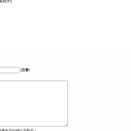
國前列
[
注冊
]
容將在30分鐘以后顯示！