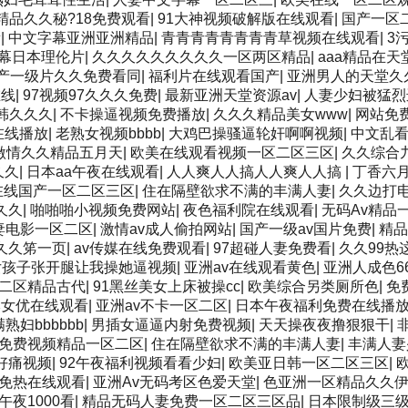
精品久久秘?18免费观看
|
91大神视频破解版在线观看
|
国产一区
看
|
中文字幕亚洲亚洲精品
|
青青青青青青青青草视频在线观看
|
3
幕日本理伦片
|
久久久久久久久久久一区两区精品
|
aaa精品在
产一级片久久免费看同
|
福利片在线观看国产
|
亚洲男人的天堂久
在线
|
97视频97久久久免费
|
最新亚洲天堂资源av
|
人妻少妇被猛烈
韩久久久
|
不卡操逼视频免费播放
|
久久久精品美女www
|
网站免
在线播放
|
老熟女视频bbbb
|
大鸡巴操骚逼轮奸啊啊视频
|
中文乱
激情久久精品五月天
|
欧美在线观看视频一区二区三区
|
久久综合
久久
|
日本aa午夜在线观看
|
人人爽人人搞人人爽人人搞
|
丁香六
在线国产一区二区三区
|
住在隔壁欲求不满的丰满人妻
|
久久边打
久久
|
啪啪啪小视频免费网站
|
夜色福利院在线观看
|
无码Av精品
妻电影一区二区
|
激情av成人偷拍网站
|
国产一级av国片免费
|
精品
久久笫一页
|
av传媒在线免费观看
|
97超碰人妻免费看
|
久久99热
女孩子张开腿让我操她逼视频
|
亚洲av在线观看黄色
|
亚洲人成色6
二区精品古代
|
91黑丝美女上床被操cc
|
欧美综合另类厕所色
|
免
本女优在线观看
|
亚洲av不卡一区二区
|
日本午夜福利免费在线播
熟妇bbbbbb
|
男插女逼逼内射免费视频
|
天天操夜夜撸狠狠干
|
免费视频精品一区二区
|
住在隔壁欲求不满的丰满人妻
|
丰满人妻
好痛视频
|
92午夜福利视频看看少妇
|
欧美亚日韩一区二区三区
|
久免热在线观看
|
亚洲Av无码考区色爱天堂
|
色亚洲一区精品久久
午夜1000看
|
精品无码人妻免费一区二区三区品
|
日本限制级三