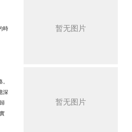
的時
絡。
憶深
歸
實