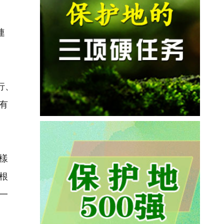
連
行、
有
樣
根
一