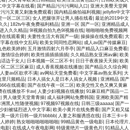
二中文字幕在线看
|
国产精品污污污网站入口
|
亚洲大美臀天堂网
污污污又黄又刺激免费观看
|
国内精品偷拍福利视频
|
jellyfin中文字
天堂一区二区三区
|
女人把腿张开让男人捅在线看
|
最近的2019中文
久久
|
182tv午夜免费福利精品
|
亚洲一区 国产一区
|
亚洲精品成人
进入久久精品
|
9l视频自拍九色9l视频在线
|
啪啪啪啪免费视频网
费在线观看黄
|
夫妻性生活大有国产一级
|
操操操在线免费观看
|
大
看字幕在线中文乱码
|
欧美女同同性恋网站
|
成人av国产传媒麻豆
|
九色欧美婷婷
|
五月激情四射六月亭亭
|
国产精品入口麻豆免费看
|
月激情综合婷婷
|
欧美性插插插插插
|
久久精品熟女亚洲av麻
|
欧美
电话边干女人
|
日本视频一区二区不卡
|
日日干夜夜操天天操
|
欧美
一区二区三区麻豆
|
成人香蕉视频在线播放
|
国产精品久久综合网
|
人妻av区欲求不满
|
av网站天堂免费看
|
中文字幕av熟女系列
|
大
这里只频精品
|
日本人搞女人是日本人搞女人视频
|
亚洲精品 国产
666在线观看
|
国产在线午夜一区二区
|
欧美交性又色又爽又黄麻
费在线播放不卡av
|
人妻少妇视频在线播放
|
91麻豆精产国品一二
放
|
男人做受天堂青青操
|
成人福利网站免费韩国
|
亚洲欧美国产精
非洲黑人性随便视频
|
97视频97视频在线
|
日韩三级aaaaa
|
国产一
少妇被猛烈进入中文字幕
|
欧美小黄片在线免费看
|
国产又粗又猛
欧美一级片日韩一级片bbbbb
|
人妻之和服诱惑在线
|
日本三卡=卡
伊人婷婷
|
熟女啪啪啪啪啪啪啪
|
99精品黄色一级电影
|
日本伦理片,
级电影
|
在线成人午夜电影网
|
特级黄绝片一级黄色片
|
91精品人人