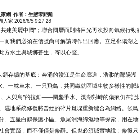
人家網 作者：生態零距離
湖人家
2026/6/5 9:27:28
，共建美麗中國”；聯合國層面則將目光再次投向氣候行動
—而我們必須在信號尚可解讀時作出回應。立足鄱陽湖之
此方水土與城鄉蒼生，寄以心聲。
系人類存續的基底：奔涌的贛江是生命廊道，浩渺的鄱陽湖
活水、一株草木、一只飛鳥，共同織就區域生物多樣性的脈
水、人與鳥”的拉鋸——圍墾爭水、濱湖對峙的傷痕仍在記
、濕地系統修復將曾經的碎片斑塊重新縫合為網絡。候鳥
分。五星白鶴保護小區、魚尾洲海綿濕地等探索，用在地
社會實踐，而不僅僅是修辭。但也必須誠實地說：修復只