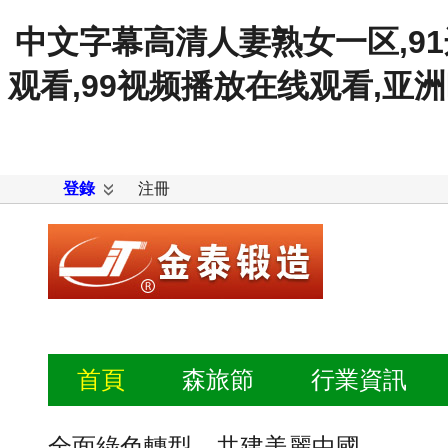
中文字幕高清人妻熟女一区,9
观看,99视频播放在线观看,亚
登錄
注冊
首頁
森旅節
行業
資訊
全面綠色轉型，共建美麗中國