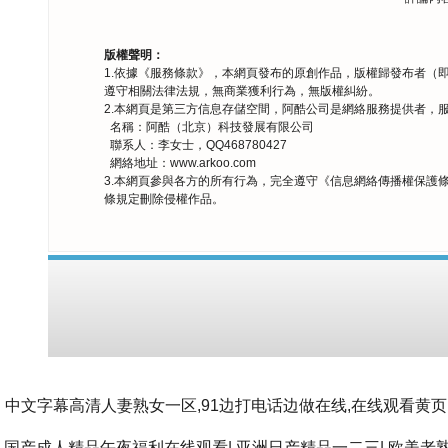
版權聲明：
1.依據《
服務條款
》，本網頁發布的原創作品，版權歸發布者（
遵守相關法律法規，無商業獲利行為，無版權糾紛。
2.本網頁是第三方信息存儲空間，阿酷公司是網絡服務提供者，
名稱：阿酷（北京）科技發展有限公司
聯系人：李女士，QQ468780427
網絡地址：
www.arkoo.com
3.本網頁參與各方的所有行為，完全遵守《
信息網絡傳播權保護
條規定刪除侵權作品。
中文字幕高清人妻熟女一区,91边打电话边做在线,在线观看黄页
国产成人精品午夜福利在线观看
|
亚洲日产精品一二三
|
欧美老