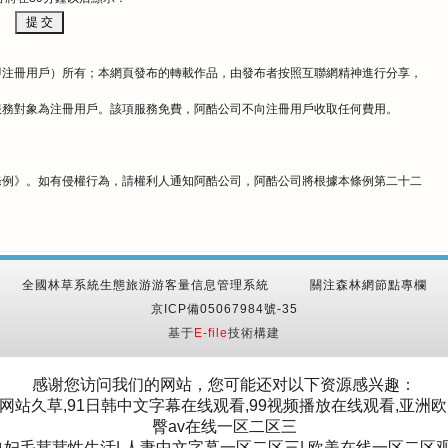
即注冊用戶）所有；本網頁發布的轉載作品，由發布者按照互聯網精神進行分享，
服務對象為注冊用戶。該項服務免費，阿酷公司不向注冊用戶收取任何費用。
條例
》。如有侵權行為，請權利人通知阿酷公司，阿酷公司將根據本條例第二十二
全國林草系統生態旅游游客量信息管理系統
關注森林網節點專欄
京ICP備05067984號-35
基于
E-file
技術構建
感谢您访问我们的网站，您可能还对以下资源感兴趣：
网站久草,91日韩中文字幕在线观看,99视频播放在线观看,亚洲
臀av在线一区二区三
熟妇毛茸茸性生活
|
人妻中文字幕一区二区三
|
欧美在线一区二区