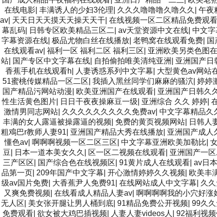
在线电影
|
丰满诱人的少妇3伦理
|
久久久噜噜噜久噜久久
|
午夜
av
|
天天日天天摸天天操天天干
|
在线视频一区二区精品免费观
幕乱码
|
日韩专区欧美精品三区二
|
av天堂资源中文在线
|
中文字
字幕资源在线
|
极品尤物白丝在线播放
|
老鸭窝在线观看免费
|
国
在线观看av
|
福利一区 福利二区 福利三区
|
亚洲欧美另类色图
站
|
国产专区中文字幕在线
|
自拍偷拍唯美清纯亚洲
|
亚洲国产日
香蕉手机在线观看h
|
人妻诱惑系列中文字幕
|
大型黄色av网站
51蜜桃传媒精品一区二区
|
我插入黑丝同学们麻麻的骚泬
|
婷婷
国产精品污网站动漫
|
欧美亚洲国产在线观看
|
亚洲国产日韩久
性生活黄色图片
|
日日干夜夜操麻豆一级
|
亚洲综合 久久 婷婷
|
激情男同志网站
|
久久久久久久久久久免费av
|
中文字幕精品久
丰满的女人露逼被操露逼的视频
|
免费的黄页视频网站
|
日韩人
粗鳮巴r教师人妻91
|
亚洲国产精品大秀在线播放
|
亚洲国产成人
懂色av
|
啊啊啊视频一区二区三区
|
中文字幕亚洲欧美加勒比
|
豆
|
日本一道本美女久久
|
区一区二视频在线观看
|
亚洲国产一区
三产区区
|
国产综合色在线视频区
|
91黄片成人在线观看
|
av日
品第一页
|
209年国产中文字幕
|
开心激情婷婷久久视频
|
欧美丰满
级av国片免费
|
大香蕉尹人免费91
|
在线网站成人中文字幕
|
久久
又爽免费视频
|
在线看成人精品人妻av
|
啊啊啊啊我的小穴好涨
无人区
|
美女张开腿让男人桶到底
|
91精品免费公开视频
|
99久
免费观看
|
欲女被大鸡巴插视频
|
人妻人妻videos人
|
92福利视频