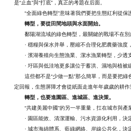
是“止血”與“打底”，真正的考題在后面。
“全面綠色轉型”意味著我們要把生態紅利從
轉型，要從田間地頭與水面開始。
鄱陽湖流域的綠色轉型，最關鍵的戰場不在別
· 穩糧與保水并舉，壓縮不合理化肥農藥強度
· 濱湖養殖向生態漁業、潔水漁業轉型，少透
· 圩區與低洼地更多讓位于蓄洪、濕地與植被
這些都不是“少做一點”那么簡單，而是要把
定回報，生態屏障才會從紙面走進年年歲歲的耕作
轉型，也要進園區、進城區、進決策。
“共建美麗中國”的另一半重量，扛在城市與產
· 園區能效、清潔運輸、污水資源化利用，決
· 城市海綿體系、藍綠網絡、岸線公共化，決