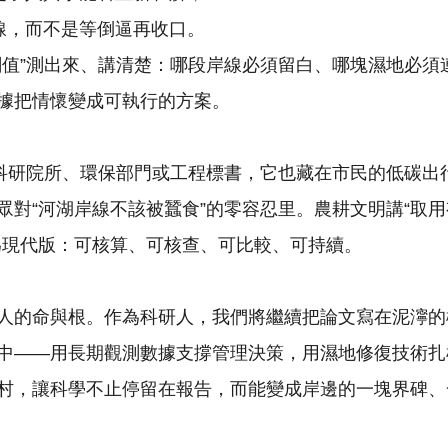
線，而不是等倒逼再收口。
閾值”測出來、講清楚：哪段岸線必須留白、哪塊濕地必須
據把情懷變成可執行的方案。
于科研院所、環保部門或工程標書，它也藏在市民的低碳出
對“河湖岸線不該被蠶食”的零容忍里。農耕文明講“取用
為現代版：可核算、可核查、可比較、可持續。
人的命與根。作為科研人，我們將繼續把論文寫在泥濘的
中——用長期觀測數據支撐管理決策，用濕地修復技術扎
村，讓科學不止停留在報告，而能變成岸邊的一塊界碑、