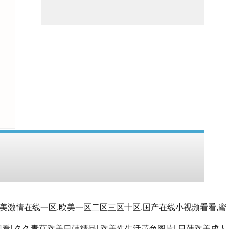
欧美激情在线一区,欧美一区二区三区十区,国产在线小视频看看,蜜
观看
|
久久青草欧美日韩精品
|
欧美性生活黄色图片
|
日韩欧美成人